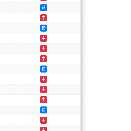
错
中
错
中
中
中
错
中
中
中
错
中
中