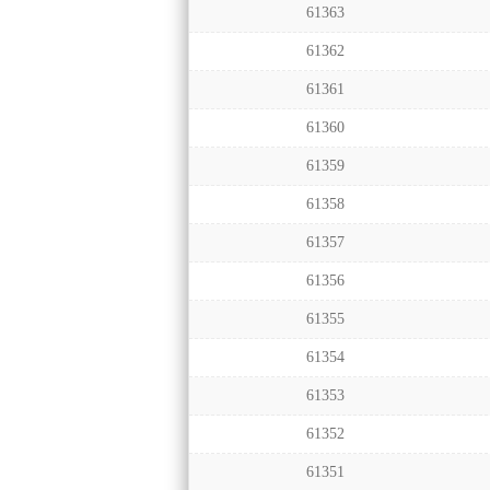
61363
61362
61361
61360
61359
61358
61357
61356
61355
61354
61353
61352
61351