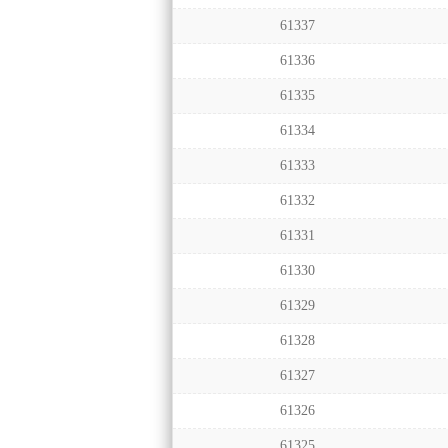
61337
61336
61335
61334
61333
61332
61331
61330
61329
61328
61327
61326
61325