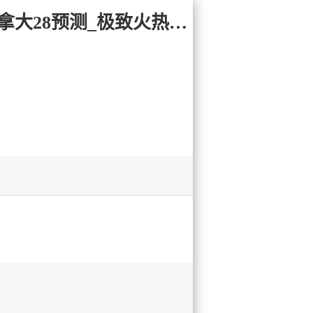
易记网址:28yc.com-加拿大PC预测网-加拿大pc在线预测结果|加拿大28预测_极致火热优质的免费预测