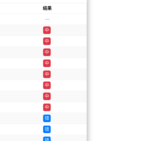
结果
---
中
中
中
中
中
中
中
中
错
错
错