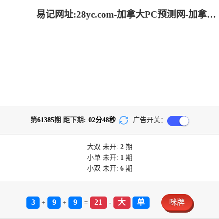
易记网址:28yc.com-加拿大PC预测网-加拿大pc在线预测结果|加拿大28预测_极致火热优质的免费预测
第
61385
期 距下期:
02
分
48
秒
广告开关：
大双
未开:
2
期
小单
未开:
1
期
小双
未开:
6
期
3
9
9
21
大
单
咪牌
+
+
=
-