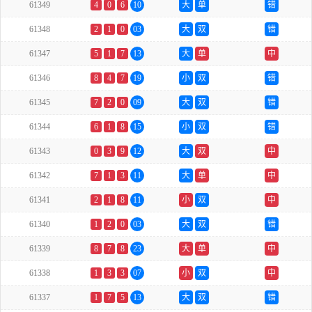
61349
4
0
6
10
大
单
错
61348
2
1
0
03
大
双
错
61347
5
1
7
13
大
单
中
61346
8
4
7
19
小
双
错
61345
7
2
0
09
大
双
错
61344
6
1
8
15
小
双
错
61343
0
3
9
12
大
双
中
61342
7
1
3
11
大
单
中
61341
2
1
8
11
小
双
中
61340
1
2
0
03
大
双
错
61339
8
7
8
23
大
单
中
61338
1
3
3
07
小
双
中
61337
1
7
5
13
大
双
错