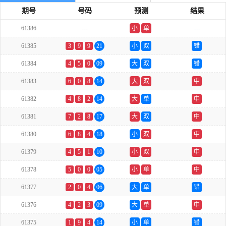
期号
号码
预测
结果
61386
---
小
单
---
61385
3
9
9
21
小
双
错
61384
4
5
0
09
大
双
错
61383
6
0
8
14
大
双
中
61382
4
8
2
14
大
单
中
61381
7
2
8
17
大
双
中
61380
6
8
4
18
小
双
中
61379
4
5
1
10
小
双
中
61378
5
0
0
05
小
单
中
61377
2
0
4
06
大
单
错
61376
4
2
3
09
大
单
中
61375
1
9
4
14
小
单
错