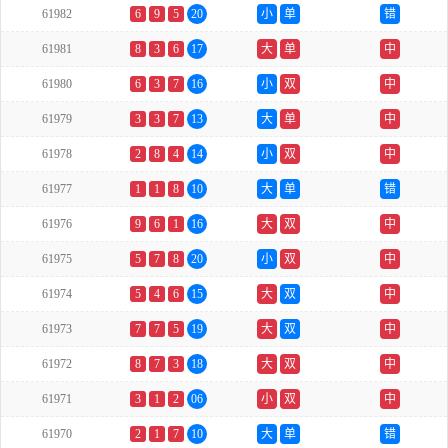
61982
6
9
5
20
小
单
错
61981
8
3
6
17
大
单
中
61980
6
3
7
16
小
双
中
61979
3
3
7
13
大
单
中
61978
2
8
4
14
小
双
中
61977
1
1
8
10
大
单
错
61976
9
6
1
16
大
双
中
61975
5
7
8
20
小
双
中
61974
5
4
6
15
大
双
中
61973
7
7
5
19
大
双
中
61972
8
7
3
18
大
双
中
61971
3
1
2
06
小
双
中
61970
2
1
7
10
大
单
错