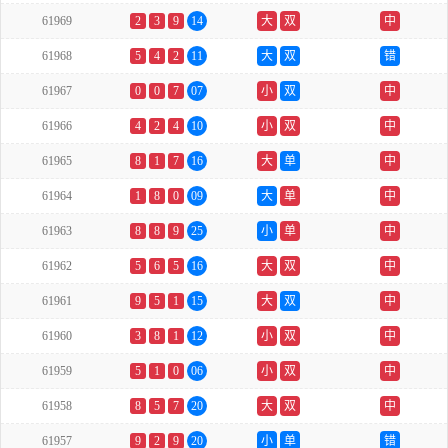
61969
2
3
9
14
大
双
中
61968
5
4
2
11
大
双
错
61967
0
0
7
07
小
双
中
61966
4
2
4
10
小
双
中
61965
8
1
7
16
大
单
中
61964
1
8
0
09
大
单
中
61963
8
8
9
25
小
单
中
61962
5
6
5
16
大
双
中
61961
9
5
1
15
大
双
中
61960
3
8
1
12
小
双
中
61959
5
1
0
06
小
双
中
61958
8
5
7
20
大
双
中
61957
9
2
9
20
小
单
错