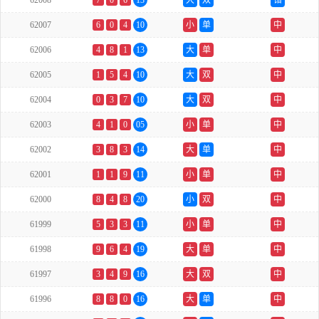
62008
7
0
6
13
大
双
错
62007
6
0
4
10
小
单
中
62006
4
8
1
13
大
单
中
62005
1
5
4
10
大
双
中
62004
0
3
7
10
大
双
中
62003
4
1
0
05
小
单
中
62002
3
8
3
14
大
单
中
62001
1
1
9
11
小
单
中
62000
8
4
8
20
小
双
中
61999
5
3
3
11
小
单
中
61998
9
6
4
19
大
单
中
61997
3
4
9
16
大
双
中
61996
8
8
0
16
大
单
中