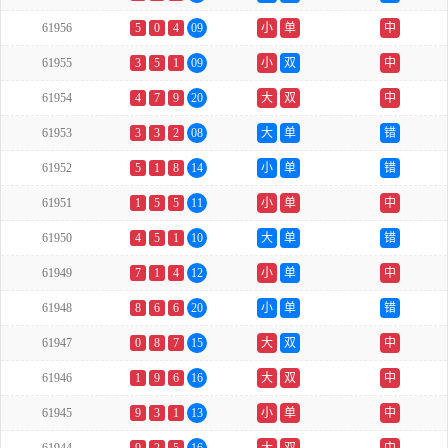
61956
5
0
4
09
小
单
中
61955
3
5
1
09
小
双
中
61954
4
7
9
20
大
双
中
61953
3
3
2
08
大
单
错
61952
5
1
8
14
小
单
错
61951
1
5
5
11
小
单
中
61950
4
5
1
10
大
单
错
61949
7
1
4
12
小
单
中
61948
8
6
6
20
小
单
错
61947
0
8
7
15
大
双
中
61946
1
9
6
16
大
双
中
61945
9
3
1
13
小
单
中