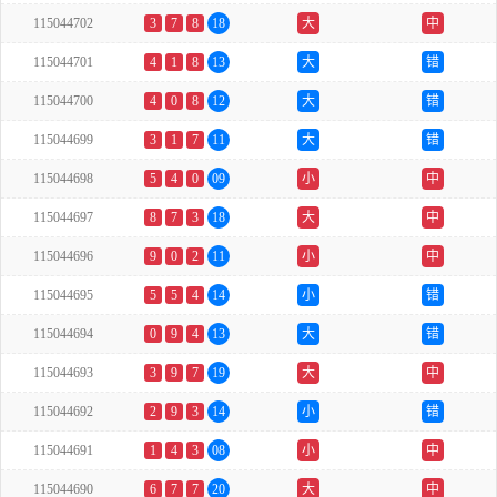
115044702
3
7
8
18
大
中
115044701
4
1
8
13
大
错
115044700
4
0
8
12
大
错
115044699
3
1
7
11
大
错
115044698
5
4
0
09
小
中
115044697
8
7
3
18
大
中
115044696
9
0
2
11
小
中
115044695
5
5
4
14
小
错
115044694
0
9
4
13
大
错
115044693
3
9
7
19
大
中
115044692
2
9
3
14
小
错
115044691
1
4
3
08
小
中
115044690
6
7
7
20
大
中