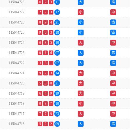
115044728
6
2
3
11
大
错
115044727
2
7
3
12
小
中
115044726
8
9
4
21
小
错
115044725
9
6
3
18
小
错
115044724
6
8
5
19
大
中
115044723
0
1
6
07
大
错
115044722
3
3
1
07
大
错
115044721
9
2
3
14
大
中
115044720
5
8
8
21
大
中
115044719
6
4
9
19
大
中
115044718
0
3
7
10
小
中
115044717
7
7
9
23
大
中
115044716
5
2
2
09
大
错