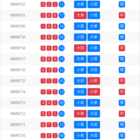
08090762
8
2
1
11
大单
小双
错
08090761
5
4
8
17
大单
小双
中
08090760
1
6
9
16
小双
大单
错
08090759
3
8
5
16
小双
大单
错
08090758
9
1
4
14
大双
小单
中
08090757
0
8
8
16
大单
小双
错
08090756
6
3
3
12
小单
大双
错
08090755
3
1
1
05
大双
小单
中
08090754
1
7
5
13
大双
小单
中
08090753
4
4
1
09
小双
大单
错
08090752
0
2
3
05
小单
大双
中
08090751
6
7
2
15
小单
大双
错
08090750
1
6
1
08
小单
大双
错