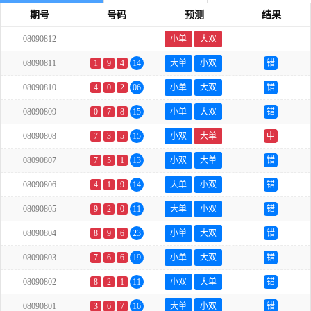
期号
号码
预测
结果
08090812
---
小单
大双
---
08090811
1
9
4
14
大单
小双
错
08090810
4
0
2
06
小单
大双
错
08090809
0
7
8
15
小单
大双
错
08090808
7
3
5
15
小双
大单
中
08090807
7
5
1
13
小双
大单
错
08090806
4
1
9
14
大单
小双
错
08090805
9
2
0
11
大单
小双
错
08090804
8
9
6
23
小单
大双
错
08090803
7
6
6
19
小单
大双
错
08090802
8
2
1
11
小双
大单
错
08090801
3
6
7
16
大单
小双
错