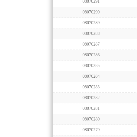
08070291
08070290
08070289
08070288
08070287
08070286
08070285
08070284
08070283
08070282
08070281
08070280
08070279