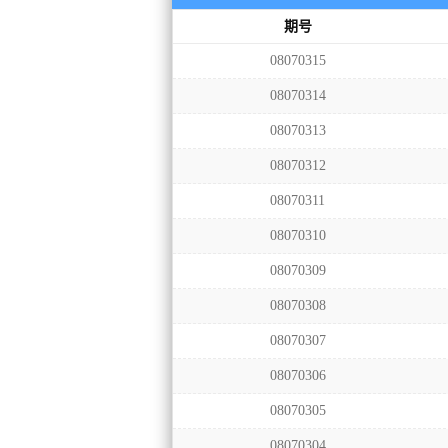
期号
08070315
08070314
08070313
08070312
08070311
08070310
08070309
08070308
08070307
08070306
08070305
08070304