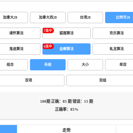
加拿大28
加拿大西28
台湾28
比特币28
诸怀算法
狐狸算法
欢乐算法
鬼迹算法
金蝉算法
虬龙算法
组合
杀组
大小
单双
双项
双组
100期 正确：85 期 错误：15 期
正确率：85%
走势