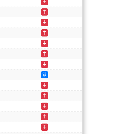
中
中
中
中
中
中
中
错
中
中
中
中
中