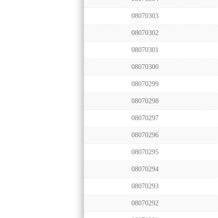
08070303
08070302
08070301
08070300
08070299
08070298
08070297
08070296
08070295
08070294
08070293
08070292