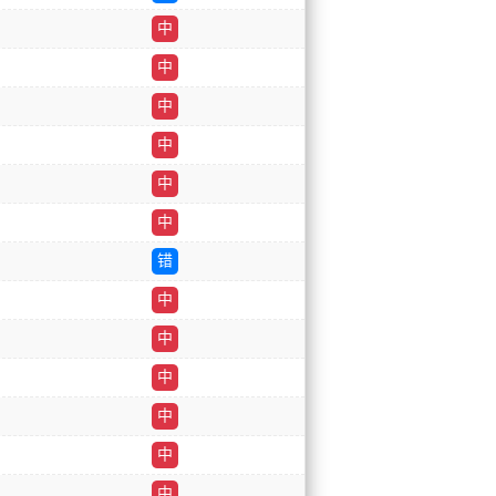
中
中
中
中
中
中
错
中
中
中
中
中
中