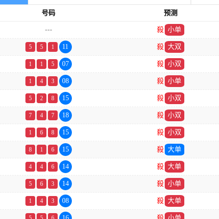
号码
预测
---
殺
小单
11
殺
大双
5
5
1
07
殺
小双
1
1
5
08
殺
小单
1
4
3
15
殺
小双
5
2
8
18
殺
小双
7
4
7
15
殺
小双
1
6
8
15
殺
大单
8
1
6
14
殺
大单
4
4
6
14
殺
小单
5
6
3
08
殺
大单
1
4
3
16
殺
小单
5
5
6