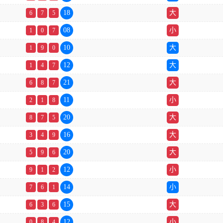
18
大
6
7
5
08
小
1
0
7
10
大
1
9
0
12
大
1
4
7
21
大
6
8
7
11
小
2
1
8
20
大
8
7
5
16
大
3
4
9
20
大
5
9
6
12
小
9
1
2
14
小
7
6
1
15
大
6
3
6
12
小
0
8
4