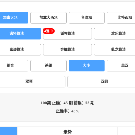
加拿大28
加拿大西28
台湾28
比特币28
诸怀算法
狐狸算法
欢乐算法
鬼迹算法
金蝉算法
虬龙算法
组合
杀组
大小
单双
双项
双组
100期 正确：45 期 错误：55 期
正确率：45%
走势