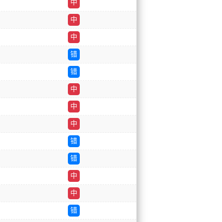
中
中
中
错
错
中
中
中
错
错
中
中
错