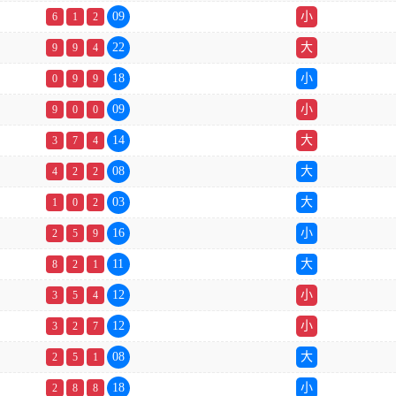
09
小
6
1
2
22
大
9
9
4
18
小
0
9
9
09
小
9
0
0
14
大
3
7
4
08
大
4
2
2
03
大
1
0
2
16
小
2
5
9
11
大
8
2
1
12
小
3
5
4
12
小
3
2
7
08
大
2
5
1
18
小
2
8
8