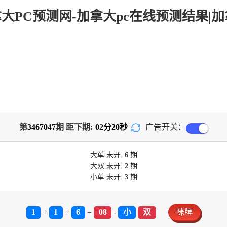
第
3467047
期 距下期:
02
分
20
秒
广告开关：
大单
未开:
6
期
大双
未开:
2
期
小单
未开:
3
期
1
+
1
+
6
=
08
-
小
双
咪牌