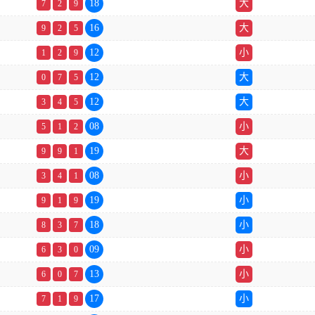
18
大
7
2
9
16
大
9
2
5
12
小
1
2
9
12
大
0
7
5
12
大
3
4
5
08
小
5
1
2
19
大
9
9
1
08
小
3
4
1
19
小
9
1
9
18
小
8
3
7
09
小
6
3
0
13
小
6
0
7
17
小
7
1
9