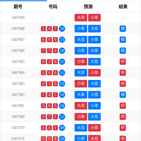
期号
号码
预测
结果
3467989
---
大双
小单
---
3467988
1
4
5
10
小单
大双
错
3467987
6
9
0
15
大双
小单
错
3467986
7
7
4
18
小双
大单
错
3467985
0
3
8
11
小单
大双
中
3467984
5
6
0
11
大双
小单
中
3467983
0
7
6
13
小单
大双
中
3467982
7
4
7
18
大单
小双
错
3467981
3
6
5
14
大双
小单
中
3467980
5
7
1
13
小单
大双
中
3467979
4
4
1
09
大双
小单
中
3467978
9
9
8
26
小单
大双
中