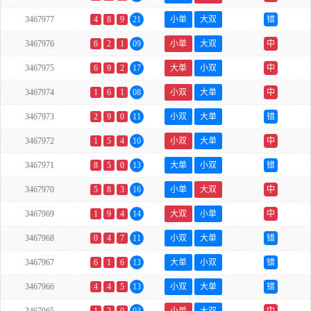
3467977
4
8
9
21
小单
大双
错
3467976
6
2
1
09
小单
大双
中
3467975
6
9
2
17
大单
小双
中
3467974
1
6
1
08
小双
大单
中
3467973
2
9
0
11
小双
大单
错
3467972
1
5
4
10
小双
大单
中
3467971
8
5
0
13
大单
小双
错
3467970
5
8
3
16
小单
大双
中
3467969
1
9
4
14
大双
小单
中
3467968
0
4
7
11
小双
大单
错
3467967
6
1
6
13
大单
小双
错
3467966
4
4
5
13
小双
大单
错