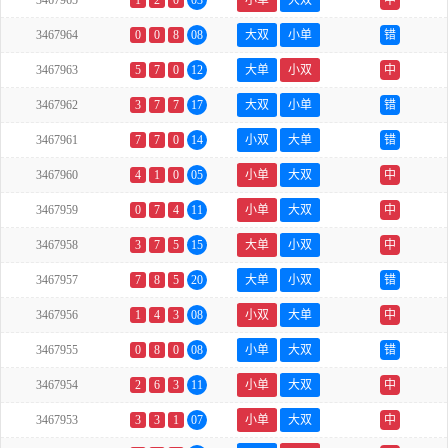
3467965
1
2
0
03
小单
大双
中
3467964
0
0
8
08
大双
小单
错
3467963
5
7
0
12
大单
小双
中
3467962
3
7
7
17
大双
小单
错
3467961
7
7
0
14
小双
大单
错
3467960
4
1
0
05
小单
大双
中
3467959
0
7
4
11
小单
大双
中
3467958
3
7
5
15
大单
小双
中
3467957
7
8
5
20
大单
小双
错
3467956
1
4
3
08
小双
大单
中
3467955
0
8
0
08
小单
大双
错
3467954
2
6
3
11
小单
大双
中
3467953
3
3
1
07
小单
大双
中