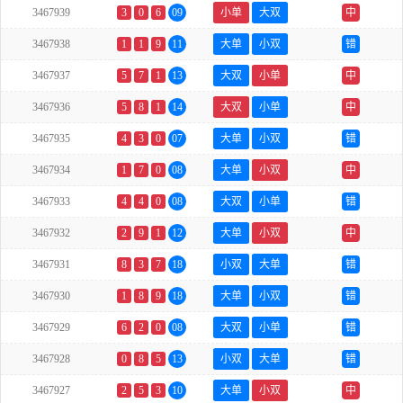
3467939
3
0
6
09
小单
大双
中
3467938
1
1
9
11
大单
小双
错
3467937
5
7
1
13
大双
小单
中
3467936
5
8
1
14
大双
小单
中
3467935
4
3
0
07
大单
小双
错
3467934
1
7
0
08
大单
小双
中
3467933
4
4
0
08
大双
小单
错
3467932
2
9
1
12
大单
小双
中
3467931
8
3
7
18
小双
大单
错
3467930
1
8
9
18
大单
小双
错
3467929
6
2
0
08
大双
小单
错
3467928
0
8
5
13
小双
大单
错
3467927
2
5
3
10
大单
小双
中