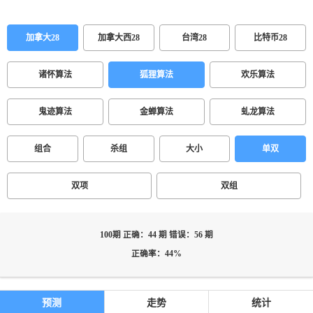
加拿大28
加拿大西28
台湾28
比特币28
诸怀算法
狐狸算法
欢乐算法
鬼迹算法
金蝉算法
虬龙算法
组合
杀组
大小
单双
双项
双组
100期 正确：44 期 错误：56 期
正确率：44%
预测
走势
统计