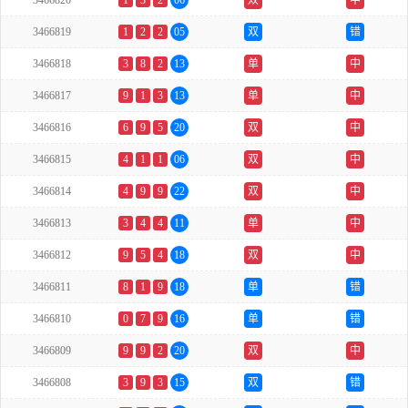
3466820
1
3
2
06
双
中
3466819
1
2
2
05
双
错
3466818
3
8
2
13
单
中
3466817
9
1
3
13
单
中
3466816
6
9
5
20
双
中
3466815
4
1
1
06
双
中
3466814
4
9
9
22
双
中
3466813
3
4
4
11
单
中
3466812
9
5
4
18
双
中
3466811
8
1
9
18
单
错
3466810
0
7
9
16
单
错
3466809
9
9
2
20
双
中
3466808
3
9
3
15
双
错