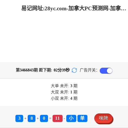
易记网址:28yc.com-加拿大PC预测网-加拿大pc在线预测结果|加拿大28预测_极致火热优质的免费预测
第
3466843
期 距下期:
02
分
39
秒
广告开关：
大单
未开:
3
期
大双
未开:
1
期
小双
未开:
4
期
3
8
0
11
小
单
咪牌
+
+
=
-