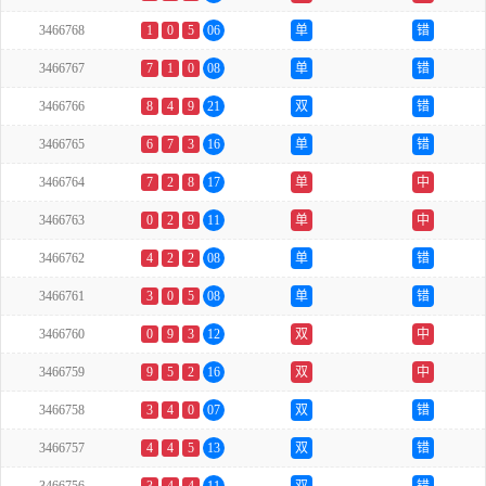
3466768
1
0
5
06
单
错
3466767
7
1
0
08
单
错
3466766
8
4
9
21
双
错
3466765
6
7
3
16
单
错
3466764
7
2
8
17
单
中
3466763
0
2
9
11
单
中
3466762
4
2
2
08
单
错
3466761
3
0
5
08
单
错
3466760
0
9
3
12
双
中
3466759
9
5
2
16
双
中
3466758
3
4
0
07
双
错
3466757
4
4
5
13
双
错