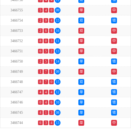
3466756
3
4
4
11
双
错
3466755
5
4
0
09
单
中
3466754
2
9
4
15
双
错
3466753
2
6
8
16
双
中
3466752
8
0
3
11
单
中
3466751
6
5
2
13
单
中
3466750
2
5
7
14
单
错
3466749
1
7
1
09
单
中
3466748
8
7
0
15
双
错
3466747
4
4
4
12
单
错
3466746
0
4
6
10
单
错
3466745
4
1
3
08
单
错
3466744
6
3
4
13
单
中