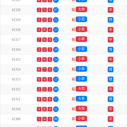
61321
0
5
2
07
殺
错
大单
61320
2
5
0
07
殺
中
小双
61319
5
3
4
12
殺
错
小双
61318
3
8
4
15
殺
中
小单
61317
7
6
9
22
殺
中
小双
61316
3
2
5
10
殺
错
小单
61315
2
6
6
14
殺
中
小单
61314
6
7
0
13
殺
错
小单
61313
6
4
1
11
殺
错
大双
61312
2
2
2
06
殺
中
大单
61311
8
9
0
17
殺
错
大双
61310
4
8
0
12
殺
中
小单
61309
1
4
3
08
殺
中