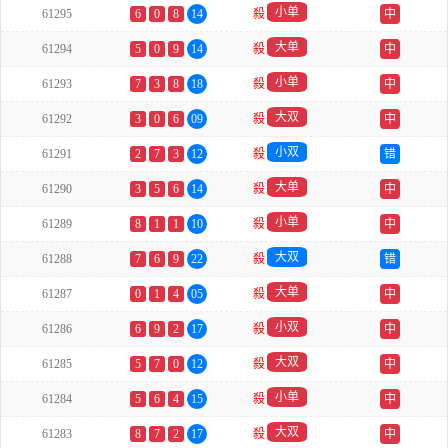
小单
61295
6
0
8
14
殺
中
大单
61294
5
0
9
14
殺
中
小单
61293
7
3
8
18
殺
中
大双
61292
3
0
6
09
殺
中
小双
61291
2
7
3
12
殺
错
大单
61290
3
5
6
14
殺
中
小单
61289
8
1
1
10
殺
中
大双
61288
7
6
9
22
殺
错
大单
61287
0
1
4
05
殺
中
小双
61286
6
9
2
17
殺
中
大双
61285
5
7
0
12
殺
中
小单
61284
5
6
4
15
殺
中
大双
61283
8
7
2
17
殺
中