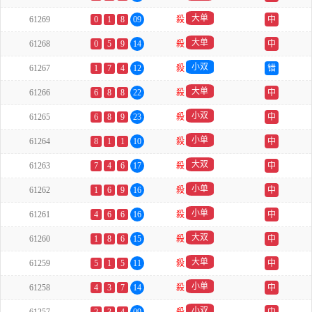
大单
61269
0
1
8
09
殺
中
大单
61268
0
5
9
14
殺
中
小双
61267
1
7
4
12
殺
错
大单
61266
6
8
8
22
殺
中
小双
61265
6
8
9
23
殺
中
小单
61264
8
1
1
10
殺
中
大双
61263
7
4
6
17
殺
中
小单
61262
1
6
9
16
殺
中
小单
61261
4
6
6
16
殺
中
大双
61260
1
8
6
15
殺
中
大单
61259
5
1
5
11
殺
中
小单
61258
4
3
7
14
殺
中
小双