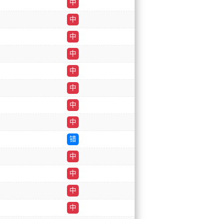
中
中
中
中
中
中
中
中
错
中
中
中
中