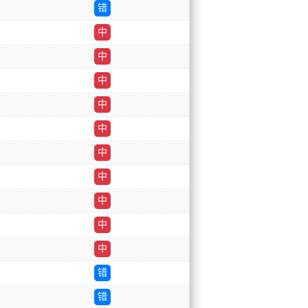
错
中
中
中
中
中
中
中
中
中
中
错
错