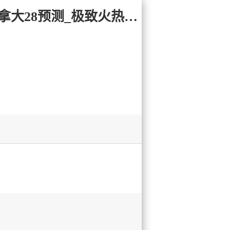
易记网址:28yc.com-加拿大PC预测网-加拿大pc在线预测结果|加拿大28预测_极致火热优质的免费预测