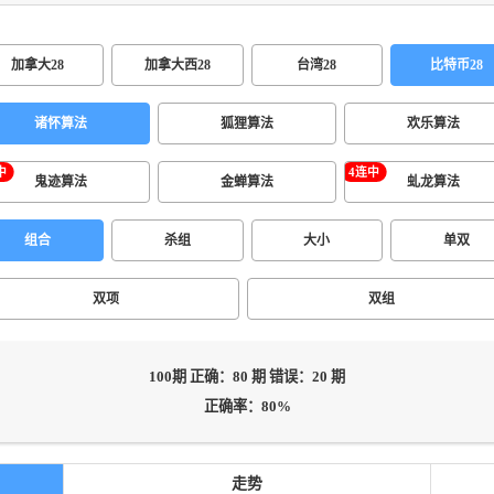
加拿大28
加拿大西28
台湾28
比特币28
诸怀算法
狐狸算法
欢乐算法
鬼迹算法
金蝉算法
虬龙算法
组合
杀组
大小
单双
双项
双组
100期 正确：80 期 错误：20 期
正确率：80%
走势