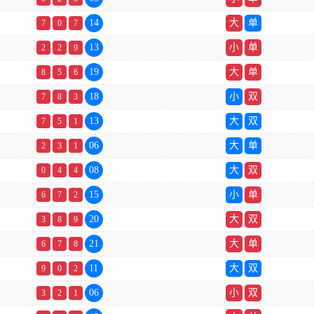
14
大
单
7
0
7
13
小
单
2
2
9
19
大
单
8
5
6
18
小
双
7
8
3
13
大
双
7
5
1
06
大
单
2
3
1
08
大
双
0
4
4
15
小
单
6
7
2
20
大
双
3
8
9
21
大
单
6
7
8
11
大
双
9
0
2
06
小
双
3
2
1