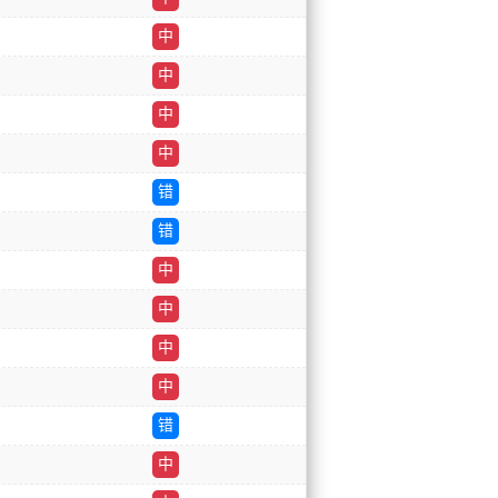
中
中
中
中
错
错
中
中
中
中
错
中