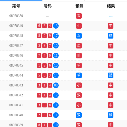
期号
号码
预测
结果
08070350
---
双
---
08070349
6
3
4
13
小
中
08070348
8
0
9
17
双
错
08070347
5
3
7
15
单
中
08070346
7
4
0
11
单
中
08070345
1
8
6
15
单
中
08070344
5
6
3
14
单
错
08070343
3
1
4
08
小
中
08070342
7
1
4
12
双
中
08070341
3
0
8
11
小
中
08070340
2
3
6
11
双
错
08070339
8
1
1
10
双
中