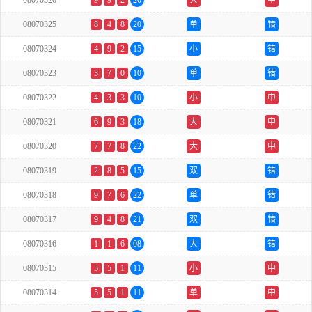
08070326
9
9
2
20
大
中
08070325
8
4
8
20
单
错
08070324
4
9
2
15
小
错
08070323
3
7
0
10
单
错
08070322
4
3
3
10
小
中
08070321
6
9
3
18
大
中
08070320
7
7
8
22
大
中
08070319
2
8
5
15
双
错
08070318
9
7
6
22
单
错
08070317
9
4
8
21
双
错
08070316
1
1
6
08
大
错
08070315
5
5
1
11
小
中
08070314
5
5
1
11
单
中