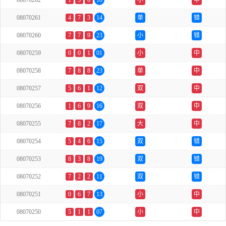
08070262
1
3
6
10
小
中
08070261
4
7
3
14
单
错
08070260
7
7
9
23
小
错
08070259
0
0
1
01
小
中
08070258
7
8
8
23
单
中
08070257
5
6
1
12
双
中
08070256
1
6
9
16
双
中
08070255
7
8
2
17
大
中
08070254
5
4
6
15
双
错
08070253
8
3
8
19
双
错
08070252
7
2
2
11
双
错
08070251
0
6
7
13
小
中
08070250
5
1
1
07
小
中