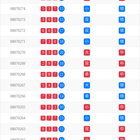
08070274
5
3
7
15
小
错
08070273
4
9
2
15
双
错
08070272
6
6
5
17
双
错
08070271
7
3
8
18
小
错
08070270
9
3
8
20
大
中
08070269
2
9
7
18
双
中
08070268
6
8
7
21
单
中
08070267
5
4
1
10
大
错
08070266
7
7
0
14
单
错
08070265
7
0
3
10
小
中
08070264
9
7
7
23
小
错
08070263
8
3
1
12
双
中