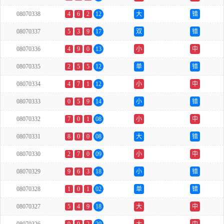
08070338
4
6
2
12
大
错
08070337
5
3
9
17
双
错
08070336
4
9
0
13
小
中
08070335
2
5
5
12
单
错
08070334
4
7
1
12
小
中
08070333
0
5
9
14
小
错
08070332
7
0
1
08
小
中
08070331
8
0
0
08
大
错
08070330
2
7
0
09
小
中
08070329
9
6
3
18
小
错
08070328
1
0
1
02
单
错
08070327
5
4
9
18
大
中