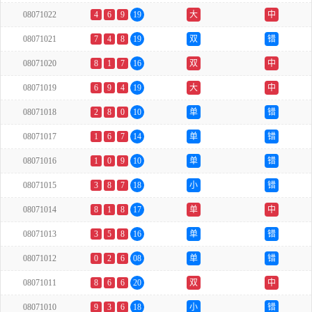
08071022
4
6
9
19
大
中
08071021
7
4
8
19
双
错
08071020
8
1
7
16
双
中
08071019
6
9
4
19
大
中
08071018
2
8
0
10
单
错
08071017
1
6
7
14
单
错
08071016
1
0
9
10
单
错
08071015
3
8
7
18
小
错
08071014
8
1
8
17
单
中
08071013
3
5
8
16
单
错
08071012
0
2
6
08
单
错
08071011
8
6
6
20
双
中
08071010
9
3
6
18
小
错