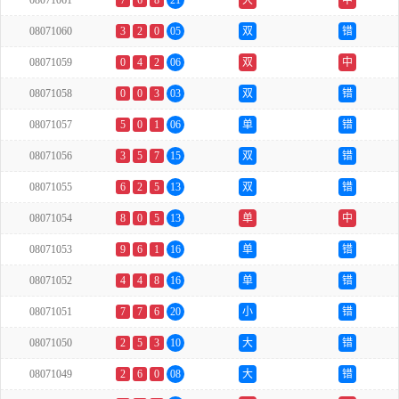
08071061
7
6
8
21
大
中
08071060
3
2
0
05
双
错
08071059
0
4
2
06
双
中
08071058
0
0
3
03
双
错
08071057
5
0
1
06
单
错
08071056
3
5
7
15
双
错
08071055
6
2
5
13
双
错
08071054
8
0
5
13
单
中
08071053
9
6
1
16
单
错
08071052
4
4
8
16
单
错
08071051
7
7
6
20
小
错
08071050
2
5
3
10
大
错
08071049
2
6
0
08
大
错