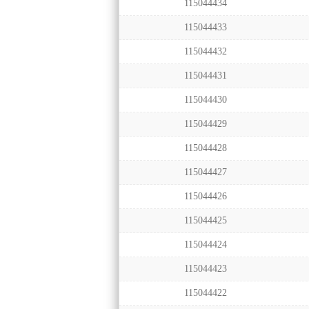
115044434
115044433
115044432
115044431
115044430
115044429
115044428
115044427
115044426
115044425
115044424
115044423
115044422