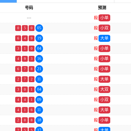
号码
预测
---
殺
小单
05
殺
小双
0
5
0
19
殺
大单
6
4
9
04
殺
小单
3
1
0
16
殺
小单
4
9
3
21
殺
小单
6
7
8
11
殺
大单
2
7
2
04
殺
大双
3
0
1
09
殺
小双
4
4
1
11
殺
大单
4
1
6
18
殺
小单
2
8
8
17
殺
大单
7
5
5