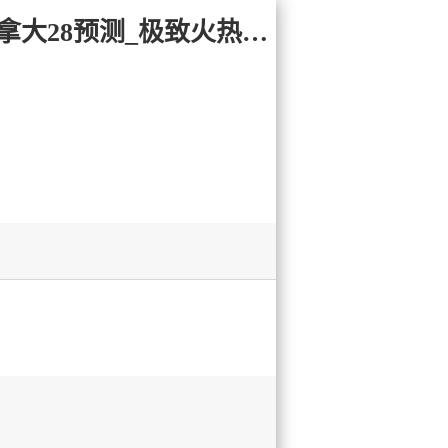
易记网址:28yc.com-加拿大PC预测网-加拿大pc在线预测结果|加拿大28预测_极致火热优质的免费预测