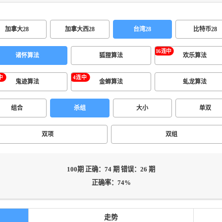
加拿大28
加拿大西28
台湾28
比特币28
诸怀算法
狐狸算法
欢乐算法
鬼迹算法
金蝉算法
虬龙算法
组合
杀组
大小
单双
双项
双组
100期 正确：74 期 错误：26 期
正确率：74%
走势