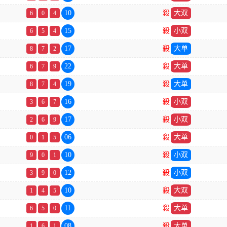
10
殺
大双
6
0
4
15
殺
小双
6
5
4
17
殺
大单
8
7
2
22
殺
大单
6
7
9
19
殺
大单
8
7
4
16
殺
小双
3
6
7
17
殺
小双
2
6
9
06
殺
大单
0
1
5
10
殺
小双
9
0
1
12
殺
小双
3
9
0
10
殺
大双
1
4
5
11
殺
大单
6
5
0
08
殺
大单
1
6
1