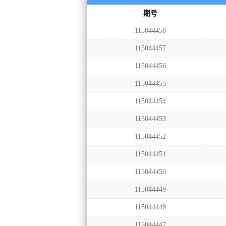
期号
115044458
115044457
115044456
115044455
115044454
115044453
115044452
115044451
115044450
115044449
115044448
115044447