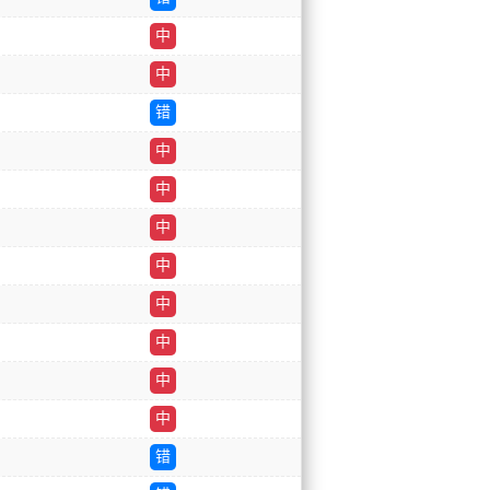
中
中
错
中
中
中
中
中
中
中
中
错