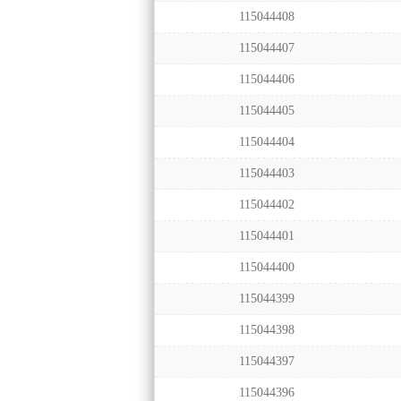
115044408
115044407
115044406
115044405
115044404
115044403
115044402
115044401
115044400
115044399
115044398
115044397
115044396