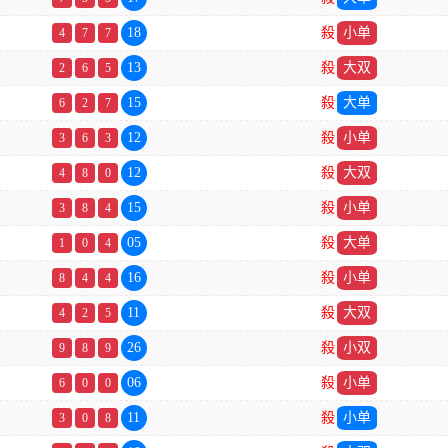
18
殺
小单
4
7
7
13
殺
大双
2
6
5
15
殺
大单
6
2
7
12
殺
小单
3
6
3
12
殺
大双
4
8
0
15
殺
小单
3
8
4
05
殺
大单
1
0
4
16
殺
小单
8
4
4
11
殺
大双
4
2
5
26
殺
小双
9
8
9
06
殺
小单
6
0
0
11
殺
小单
3
0
8