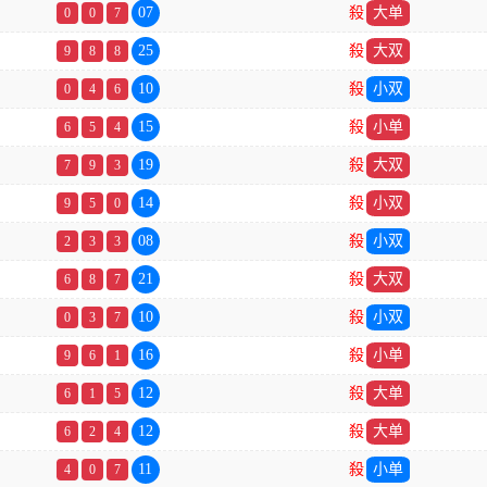
07
殺
大单
0
0
7
25
殺
大双
9
8
8
10
殺
小双
0
4
6
15
殺
小单
6
5
4
19
殺
大双
7
9
3
14
殺
小双
9
5
0
08
殺
小双
2
3
3
21
殺
大双
6
8
7
10
殺
小双
0
3
7
16
殺
小单
9
6
1
12
殺
大单
6
1
5
12
殺
大单
6
2
4
11
殺
小单
4
0
7