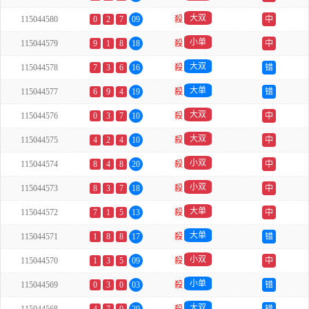
大双
115044580
0
2
7
09
殺
中
小单
115044579
9
1
8
18
殺
中
大双
115044578
7
3
6
16
殺
错
大单
115044577
6
9
4
19
殺
错
大双
115044576
0
3
7
10
殺
中
大双
115044575
4
2
4
10
殺
中
小双
115044574
8
4
8
20
殺
中
小双
115044573
8
3
7
18
殺
中
大单
115044572
7
1
5
13
殺
中
大单
115044571
1
8
8
17
殺
错
小双
115044570
1
3
5
09
殺
中
小单
115044569
0
3
0
03
殺
错
大双