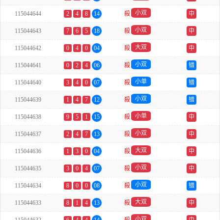
小双
115044644
2
4
8
14
殺
中
小双
115044643
7
6
5
18
殺
中
大双
115044642
0
4
0
04
殺
中
小双
115044641
0
2
4
06
殺
错
小单
115044640
3
4
0
07
殺
错
小双
115044639
1
4
7
12
殺
错
小单
115044638
9
5
1
15
殺
中
小双
115044637
2
4
7
13
殺
中
大双
115044636
1
3
0
04
殺
中
小双
115044635
3
0
4
07
殺
中
小双
115044634
8
0
0
08
殺
错
大双
115044633
8
1
4
13
殺
中
小双